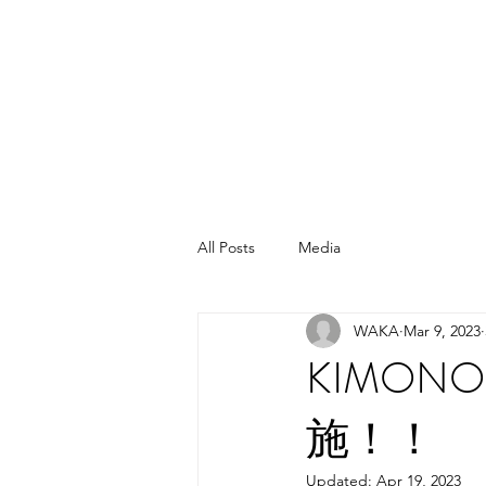
MITASKY + MITA
KIMONO
Universal Ki
Kimono Cleaning
All Posts
Media
WAKA
Mar 9, 2023
KIMON
施！！
Updated:
Apr 19, 2023