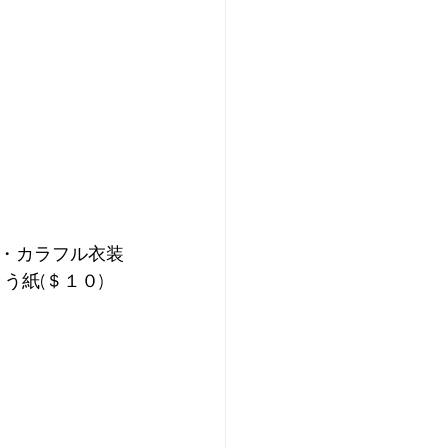
・カラフル衣装
う紙(＄１０)