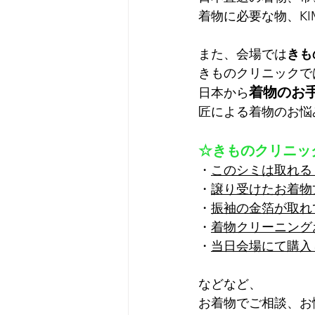
着物に必要な物、KI
また、会場では
きも
きものクリニックで
着物のお
日本から
匠による着物のお悩
☆きものクリニッ
・
このシミは取れる
・
譲り受けたお着物
・
振袖の金箔が取れ
・
着物クリーニング
・
当日会場にて購入
などなど、
お着物でご相談、お