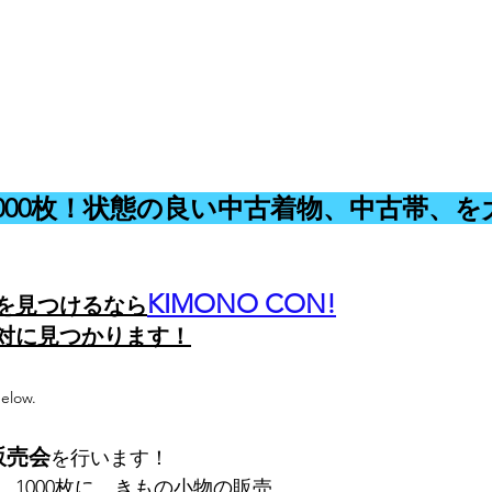
000枚！状態の良い中古着物、中古帯、を
KIMONO CON!
を見つけるなら
対に見つかります！
below.
販売会
を行います！
、1000枚に、きもの小物の販売。