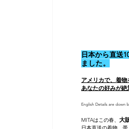
日本から直送1
ました。
アメリカで、着物
あなたの好みが絶
English Details are down 
大
MITAはこの春、
日本直送の着物、帯