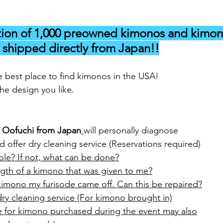
tion of 1,000 preowned kimonos and kimono
shipped directly from Japan!!
he best place to find kimonos in the USA!
 the design you like.
 Oofuchi from Japan
will personally diagnose
offer dry cleaning service (Reservations required)
able? If not, what can be done?
ngth of a kimono that was given to me?
kimono my furisode came off. Can this be repaired?
y cleaning service (For kimono brought in)
ce for kimono purchased during the event may also