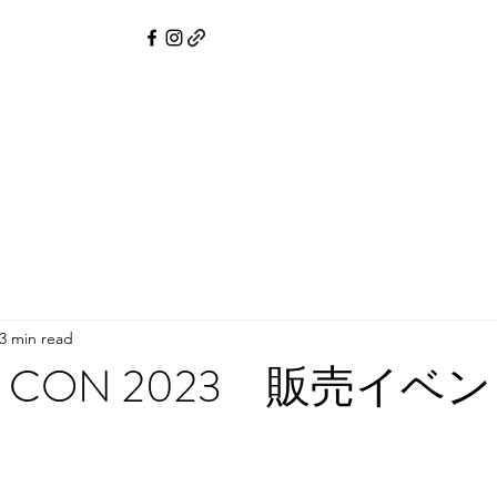
mono Service
Pre-Owned Kimono & Obi
Online Shop
Compli
3 min read
O CON 2023 販売イベ