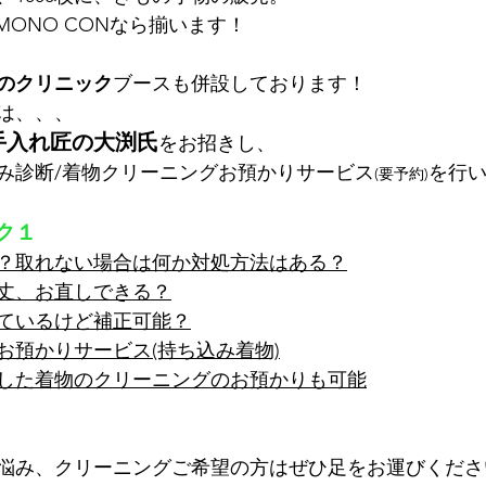
MONO CONなら揃います！
のクリニック
ブースも併設しております！
は、、、
手入れ匠の大渕氏
をお招きし、
み診断/着物クリーニングお預かりサービス
を行
(要予約)
ク１
？取れない場合は何か対処方法はある？
丈、お直しできる？
ているけど補正可能？
お預かりサービス(持ち込み着物)
した着物のクリーニングのお預かりも可能
悩み、クリーニングご希望の方はぜひ足をお運びくださ