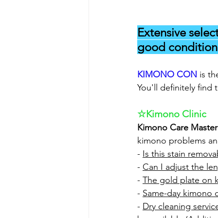
Extensive selec
good condition 
KIMONO CON
is t
You'll definitely find
☆Kimono Clinic 
Kimono Care Master
kimono problems and 
- 
Is this stain remov
- 
Can I adjust the le
- 
The gold plate on 
- 
Same-day kimono dr
- 
Dry cleaning servi